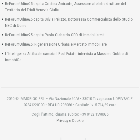
ReForumUdine25 ospita Cristina Amirante, Assessore alle Infrastrutture del
Territorio del Friuli Venezia Giulia
ReForumUdine25 ospita Silvia Pelizzo, Dottoressa Commercialista dello Studio
NEC di Udine
ReForumUdine25 ospita Paolo Giabardo CEO di Immobiliare.it
ReForumUdine25: Rigenerazione Urbana e Mercato Immobiliare
L’Intelligenza Artificiale cambia il Real Estate: intervista a Massimo Gobbo di
ImmobiGo
2020 © IMMOBIGO SRL – Via Nazionale 40/A • 33010 Tavagnacco UDP.IVA/C.F.
02841220300 • REA UD 292086 • Capitale i.v. 5.714,29 euro
Cogli l'attimo, chiama subito: +39 0432 1598035
Privacy e Cookie