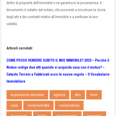
diritto di proprietà dell’immobile e ne garantisce la provenienza. Il
documento è redatto dal notaio, che provvede a ricostruire la storia
degli atti e dei contratti relativi all’immobile e a verificare la loro
validità.
Articoli correlati:
COME POSSO VENDERE SUBITO IL MIO IMMOBILE? 2023
–
Perché il
Notaio redige due atti quando si acquista casa con il mutuo?
–
Catasto Terreni e Fabbricati ecco le nuove regole
–
Il Vocabolario
Immobiliare
acquisizione immobile
agenzia
atto
bene
casa
compravendita
conservatoria
documento
feletto
fondamentale
immobigo