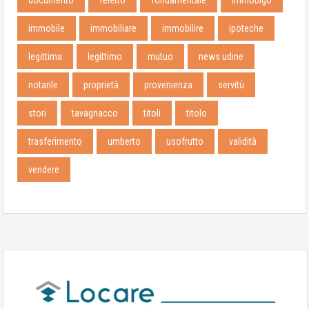
immobile
immobiliare
immobilire
ipoteche
legittima
legittimo
mutuo
news udine
notarile
proprietà
provenienza
servitù
stori
tavagnacco
titoli
titolo
trasferimento
umberto
usofrutto
validità
vendere